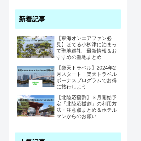
新着記事
【東海オンエアファン必
見】ほてる小栁津に泊まっ
て聖地巡礼 最新情報＆お
すすめの聖地まとめ
【楽天トラベル】2024年2
月スタート！楽天トラベル
ボーナスプログラムでお得
に旅行しよう
【北陸応援割】３月開始予
定「北陸応援割」の利用方
法・注意点まとめ＆ホテル
マンからのお願い