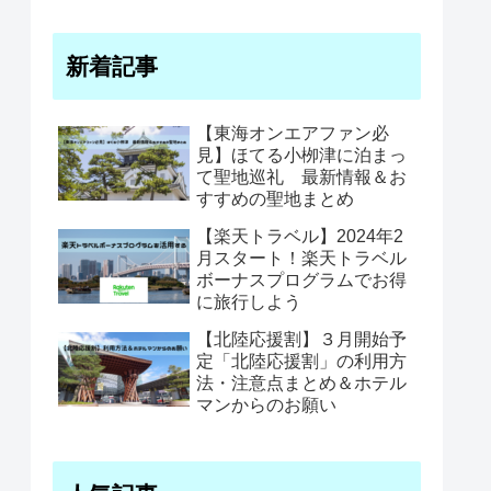
新着記事
【東海オンエアファン必
見】ほてる小栁津に泊まっ
て聖地巡礼 最新情報＆お
すすめの聖地まとめ
【楽天トラベル】2024年2
月スタート！楽天トラベル
ボーナスプログラムでお得
に旅行しよう
【北陸応援割】３月開始予
定「北陸応援割」の利用方
法・注意点まとめ＆ホテル
マンからのお願い