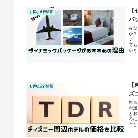
【
お得な旅行情報
パ
みな
か？
ジ」
ても
いき
【
お得な旅行情報
ズ
東京
か迷
とお
ろに
ごと