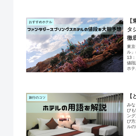
【
おすすめホテル
タ
徹
東京
ル」
13
値段
ホテ
【
旅行のコツ
みな
びも
ング
び方
ルの