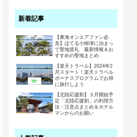
新着記事
【東海オンエアファン必
見】ほてる小栁津に泊まっ
て聖地巡礼 最新情報＆お
すすめの聖地まとめ
【楽天トラベル】2024年2
月スタート！楽天トラベル
ボーナスプログラムでお得
に旅行しよう
【北陸応援割】３月開始予
定「北陸応援割」の利用方
法・注意点まとめ＆ホテル
マンからのお願い