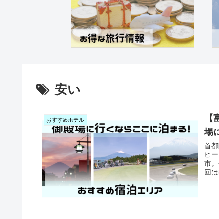
安い
【
おすすめホテル
場
首都
ピー
市。
回は