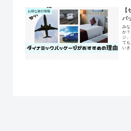
【
お得な旅行情報
パ
みな
か？
ジ」
ても
いき