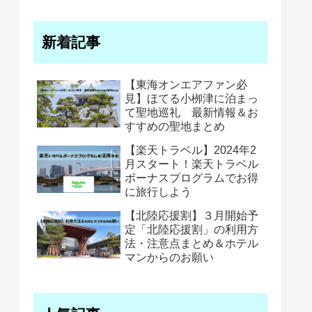
新着記事
【東海オンエアファン必
見】ほてる小栁津に泊まっ
て聖地巡礼 最新情報＆お
すすめの聖地まとめ
【楽天トラベル】2024年2
月スタート！楽天トラベル
ボーナスプログラムでお得
に旅行しよう
【北陸応援割】３月開始予
定「北陸応援割」の利用方
法・注意点まとめ＆ホテル
マンからのお願い