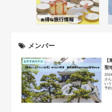
メンバー
【
おすすめホテル
聖
20
さん
いう
予約