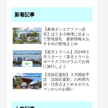
新着記事
【東海オンエアファン必
見】ほてる小栁津に泊まっ
て聖地巡礼 最新情報＆お
すすめの聖地まとめ
【楽天トラベル】2024年2
月スタート！楽天トラベル
ボーナスプログラムでお得
に旅行しよう
【北陸応援割】３月開始予
定「北陸応援割」の利用方
法・注意点まとめ＆ホテル
マンからのお願い