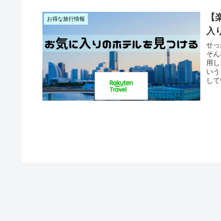
【
お得な旅行情報
入
せっ
そん
用し
いう
して