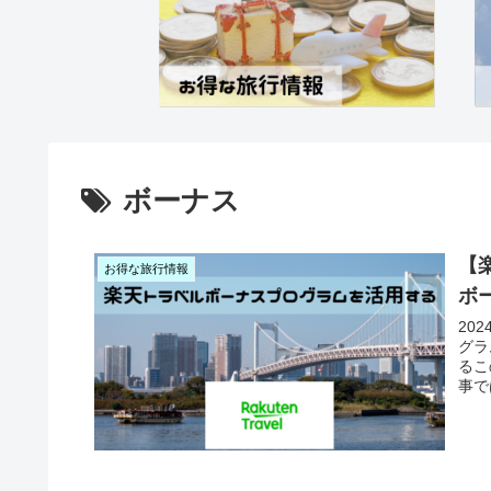
ボーナス
【
お得な旅行情報
ボ
20
グラ
るこ
事で