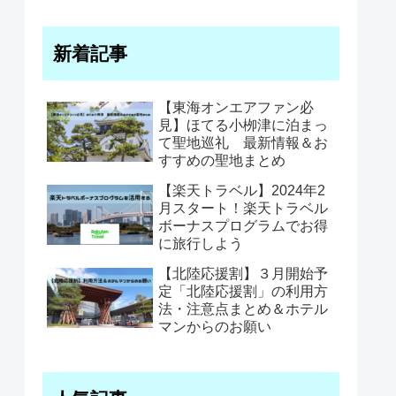
新着記事
【東海オンエアファン必
見】ほてる小栁津に泊まっ
て聖地巡礼 最新情報＆お
すすめの聖地まとめ
【楽天トラベル】2024年2
月スタート！楽天トラベル
ボーナスプログラムでお得
に旅行しよう
【北陸応援割】３月開始予
定「北陸応援割」の利用方
法・注意点まとめ＆ホテル
マンからのお願い