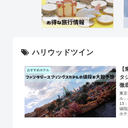
ハリウッドツイン
【
おすすめホテル
タ
徹
東京
ル」
13
値段
ホテ