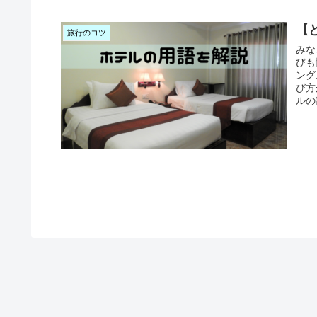
【
旅行のコツ
みな
びも
ング
び方
ルの