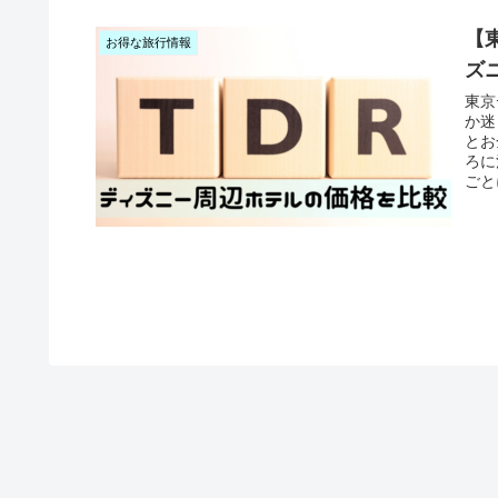
【
お得な旅行情報
ズ
東京
か迷
とお
ろに
ごと