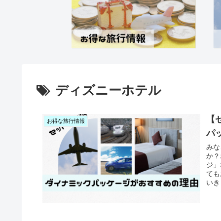
ディズニーホテル
【
お得な旅行情報
パ
みな
か？
ジ」
ても
いき