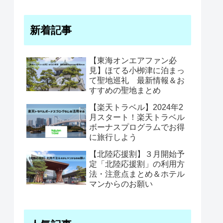
新着記事
【東海オンエアファン必
見】ほてる小栁津に泊まっ
て聖地巡礼 最新情報＆お
すすめの聖地まとめ
【楽天トラベル】2024年2
月スタート！楽天トラベル
ボーナスプログラムでお得
に旅行しよう
【北陸応援割】３月開始予
定「北陸応援割」の利用方
法・注意点まとめ＆ホテル
マンからのお願い