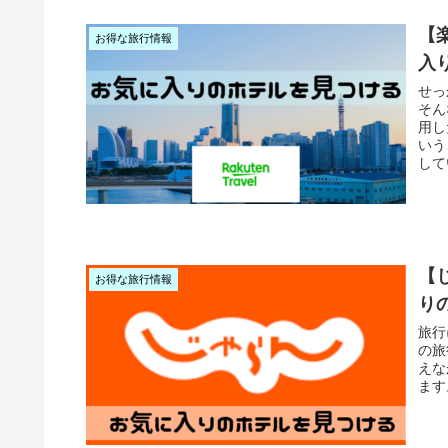
【
お得な旅行情報
入
せっ
そん
用し
いう
して
【
お得な旅行情報
り
旅行
の旅
えな
ます