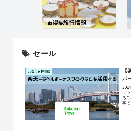
セール
【
お得な旅行情報
ボ
20
グラ
るこ
事で