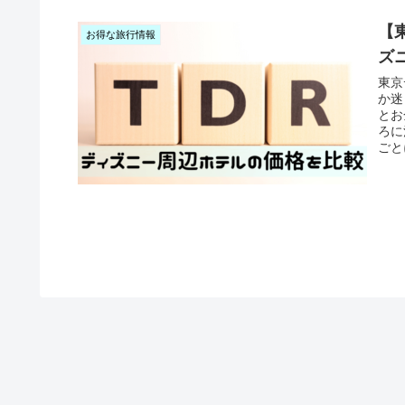
【
お得な旅行情報
ズ
東京
か迷
とお
ろに
ごと