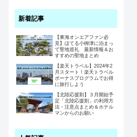
新着記事
【東海オンエアファン必
見】ほてる小栁津に泊まっ
て聖地巡礼 最新情報＆お
すすめの聖地まとめ
【楽天トラベル】2024年2
月スタート！楽天トラベル
ボーナスプログラムでお得
に旅行しよう
【北陸応援割】３月開始予
定「北陸応援割」の利用方
法・注意点まとめ＆ホテル
マンからのお願い